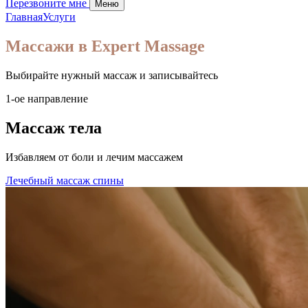
Перезвоните мне
Меню
Главная
Услуги
Массажи в Expert Massage
Выбирайте нужный массаж и записывайтесь
1-ое направление
Массаж тела
Избавляем от боли и лечим массажем
Лечебный массаж спины
Перезвоните мне
Главная