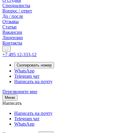
О студии
Специалисты
Вопрос / ответ
До / после
Отзывы
Статьи
Вакансии
Лицензии
Контакты
...
+7 495 12-333-12
Скопировать номер
WhatsApp
Telegram чат
Написать на почту
Перезвоните мне
Меню
Написать
Написать на почту
Telegram чат
WhatsApp