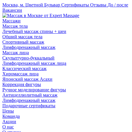
Москва, м. Цветной Бульвар
Сертификаты
Отзывы
До / после
Вакансии
Массажи
Массаж тела
Лечебный массаж спины + шеи
Общий массаж тела
Спортивный массаж
Лимфодренажный массаж
Массаж лица
Скульптурно-буккальный
Лимфодренажный массаж лица
Классический массаж
Хиромассаж лица
Японский массаж Асахи
Коррекция фигуры
Ручное моделирование фигуры
Антицеллюлитный массаж
Лимфодренажный массаж
Подарочные сертификаты
Цены
Команда
Акции
О нас