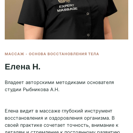
О нас
Контакты
Специалисты
Вопрос / ответ
Отзывы
До / после
+7 495 12-333-12
Вакансии
expert-massage@yandex.ru
Блог
Лицензии
Telegram chat
МАССАЖ - ОСНОВА ВОССТАНОВЛЕНИЯ ТЕЛА
WhatsApp
Елена Н.
Социальные сети
Владеет авторскими методиками основателя
студии Рыбникова А.Н.
Елена видит в массаже глубокий инструмент
восстановления и оздоровления организма. В
своей практике сочетает точность, внимание к
деталям и стремление к постоянному развитию,