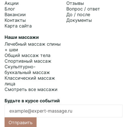
Акции
Отзывы
О нас
Контакты
Блог
Вопрос / ответ
Специалисты
Вакансии
До / после
Вопрос / ответ
Контакты
Документы
Отзывы
Карта сайта
До / после
+7 495 12-333-12
Вакансии
Наши массажи
expert-massage@yandex.ru
Блог
Лечебный массаж спины
Лицензии
Telegram chat
+ шеи
Общий массаж тела
WhatsApp
Спортивный массаж
Скульптурно-
буккальный массаж
Социальные сети
Принять все
Классический массаж
лица
Настройки cookies
Смотреть все массажи
Будьте в курсе событий
Ошибка заполнения
Отправить