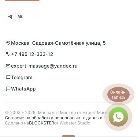
Подробнее
Москва, Садовая-Самотёчная улица, 5
+7 495 12-333-12
expert-massage@yandex.ru
Telegram
WhatsApp
Онлайн-
запись
© 2008 - 2026, Массаж в Москве от Expert Massage
Согласие на обработку персональных данных
Сделано на
BLOCKSTER
от Webster Studio